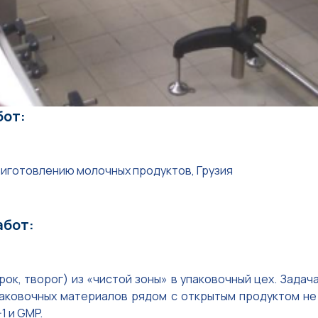
бот:
риготовлению молочных продуктов, Грузия
абот:
к, творог) из «чистой зоны» в упаковочный цех. Задача 
паковочных материалов рядом с открытым продуктом не
1 и GMP.