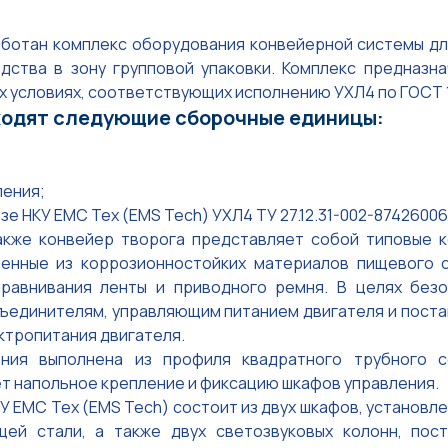
аботан комплекс оборудования конвейерной системы д
дства в зону групповой упаковки. Комплекс предназн
х условиях, соответствующих исполнению УХЛ4 по ГОСТ 
входят следующие сборочные единицы:
ления;
зе НКУ ЕМС Тех (EMS Tech) УХЛ4 ТУ 27.12.31-002-8742600
 также конвейер творога представляет собой типовые 
ненные из коррозионностойких материалов пищевого 
ыравнивания ленты и приводного ремня. В целях без
единителям, управляющим питанием двигателя и поста
ктропитания двигателя.
ния выполнена из профиля квадратного трубного с
 напольное крепление и фиксацию шкафов управления.
У ЕМС Тех (EMS Tech) состоит из двух шкафов, установле
ей стали, а также двух светозвуковых колонн, пос