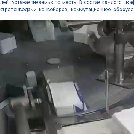
лей, устанавливаемых по месту. В состав каждого шка
ктроприводами конвейеров, коммутационное оборудо