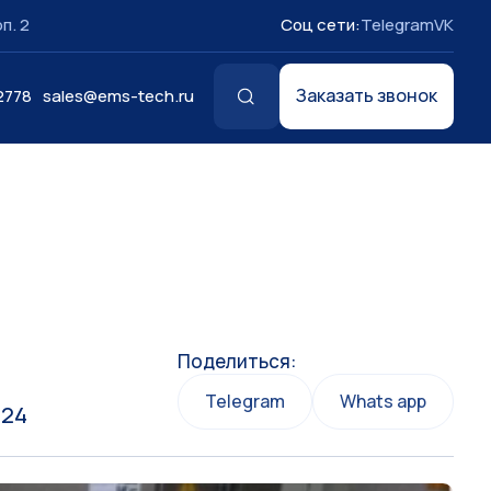
п. 2
Соц сети:
Telegram
VK
Заказать звонок
2778
sales@ems-tech.ru
Поделиться:
Telegram
Whats app
024