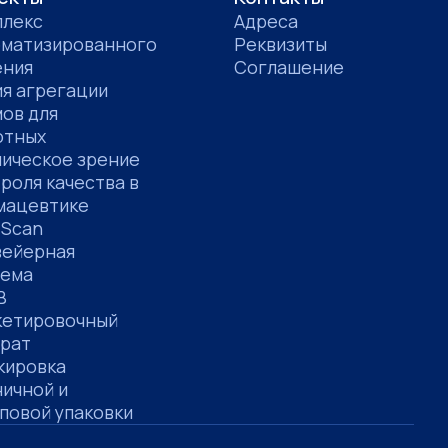
плекс
Адреса
оматизированного
Реквизиты
ения
Соглашение
я агрегации
ов для
отных
ическое зрение
роля качества в
мацевтике
 Scan
вейерная
тема
В
кетировочный
арат
кировка
ичной и
повой упаковки