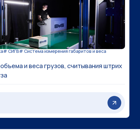
ка
# СИГВ
# Система измерения габаритов и веса
объема и веса грузов, считывания штрих
уза