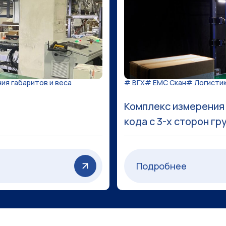
ия габаритов и веса
# ВГХ
# ЕМС Скан
# Логисти
Комплекс измерения 
кода с 3-х сторон гр
Подробнее