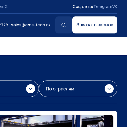
п. 2
Соц сети:
Telegram
VK
Заказать звонок
2778
sales@ems-tech.ru
По отраслям