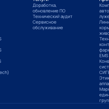
Доработка,
Ком
обновление ПО
авт
Технический аудит
луж
Сервисное
Лини
обслуживание
корм
жив
S
Техн
конт
S
фар
EMS
S
Кон
сис
ech)
СИГ
Эти
апп
Мар
един
груп